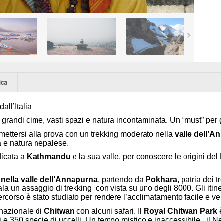
ica
ll’Italia
grandi cime, vasti spazi e natura incontaminata. Un “must” per g
ettersi alla prova con un trekking moderato nella
valle dell’A
ra e natura nepalese.
dicata a
Kathmandu
e la sua valle, per conoscere le origini del
 nella valle dell’Annapurna
, partendo da
Pokhara
, patria dei
a un assaggio di trekking con vista su uno degli 8000. Gli itine
 percorso è stato studiato per rendere l’acclimatamento facile e ve
 nazionale di
Chitwan
con alcuni safari. Il
Royal Chitwan Park
è
pi e 350 specie di uccelli. Un tempo mistico e inaccessibile, il N