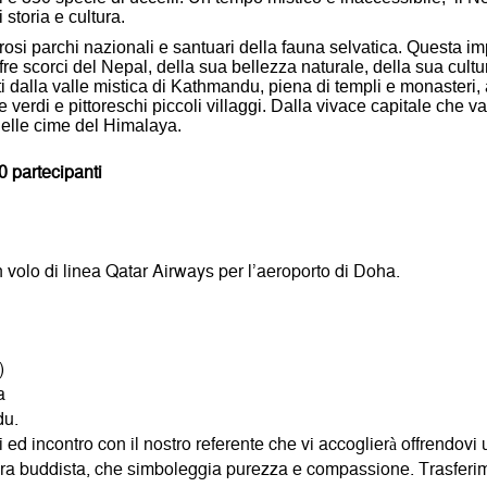
i storia e cultura.
si parchi nazionali e santuari della fauna selvatica. Questa im
fre scorci del Nepal, della sua bellezza naturale, della sua cultu
ti dalla valle mistica di Kathmandu, piena di templi e monasteri
ie verdi e pittoreschi piccoli villaggi. Dalla vivace capitale che v
 delle cime del Himalaya.
 partecipanti
olo di linea Qatar Airways per l’aeroporto di Doha.
)
a
du.
i ed incontro con il nostro referente che vi accoglierà offrendovi
ra buddista, che simboleggia purezza e compassione. Trasferimen