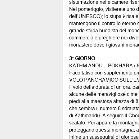
sistemazione nelle camere riser
Nel pomeriggio, visiterete uno d
dell’UNESCO); lo stupa è risalen
mantengono il controllo eterno s
grande stupa buddista del mondo
commercio e preghiere nei divers
monastero dove i giovani monac
3° GIORNO
KATHM ANDU – POKHARA ( 82
Facoltativo con supplemento pri
VOLO PANORAMICO SULL’E
Il volo della durata di un ora, 
alcune delle meravigliose cime
piedi alla maestosa altezza di
che sembra il numero 8 sdraiato 
di Kathmandu. A seguire il Chob
scalato. Poi appare la montagna 
proteggano questa montagna, all’o
Infine un susseguirsi di glorio