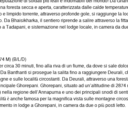
putazione di soldati più leali e indomabili del mondo! Da Ghandr
na foresta secca e aperta, caratterizzata dalle calde temperature
 limpido torrente, attraverso profonde gole, si raggiunge la loc
. Da Bhaisikharka, il sentiero riprende a salire attraverso la fitta
o a Tadapani, e sistemazione nel lodge locale, in camera da due 
 M) (B/L/D)
 circa 30 minuti, fino alla riva di un fiume, da dove si sale dolce
Da Banthanti si prosegue la salita fino a raggiungere Deurali, 
e e sulle località circostanti. Da Deurali, attraverso una forest
rincipale Ghorepani. Ghorepani, situato ad un’altitudine di 2874 
nella regione dell’Annapurna e uno dei principali snodi di sentie
ità è anche famosa per la magnifica vista sulle montagne circosta
mento in lodge a Ghorepani, in camera da due o più posti letto.