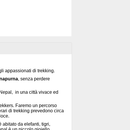
li appassionati di trekking.
nnapurna
, senza perdere
 Nepal, in una città vivace ed
 trekkers. Faremo un percorso
rari di trekking prevedono circa
loce.
 abitato da elefanti, tigri,
epal è un piccolo gioiello