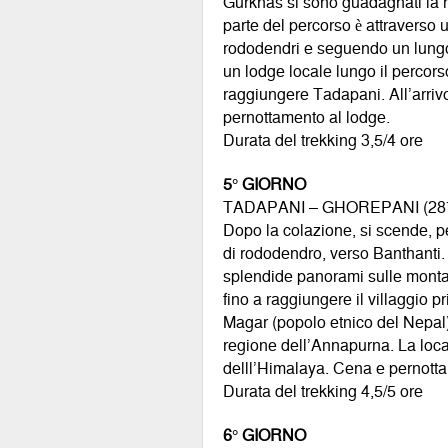
Gurkhas si sono guadagnati la re
parte del percorso è attraverso u
rododendri e seguendo un lungo e
un lodge locale lungo il percorso
raggiungere Tadapani. All’arriv
pernottamento al lodge.
Durata del trekking 3,5/4 ore
5° GIORNO
TADAPANI – GHOREPANI (2874
Dopo la colazione, si scende, per
di rododendro, verso Banthanti. 
splendide panorami sulle montagn
fino a raggiungere il villaggio p
Magar (popolo etnico del Nepal) 
regione dell’Annapurna. La local
delll’Himalaya. Cena e pernotta
Durata del trekking 4,5/5 ore
6° GIORNO