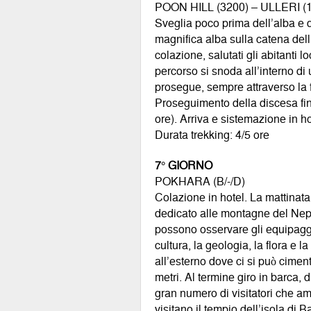
POON HILL (3200) – ULLERI (1
Sveglia poco prima dell’alba e d
magnifica alba sulla catena del
colazione, salutati gli abitanti l
percorso si snoda all’interno di
prosegue, sempre attraverso la fi
Proseguimento della discesa fin
ore). Arriva e sistemazione in 
Durata trekking: 4/5 ore
7° GIORNO
POKHARA (B/-/D)
Colazione in hotel. La mattinat
dedicato alle montagne del Nepal
possono osservare gli equipaggi
cultura, la geologia, la flora e l
all’esterno dove ci si può cime
metri. Al termine giro in barca,
gran numero di visitatori che a
visitano il tempio dell’isola di