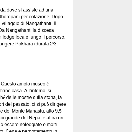
 da dove si assiste ad una
a Ghorepani per colazione. Dopo
l villaggio di Nangathanti. Il
. Da Nangathanti la discesa
n lodge locale lungo il percorso.
giungere Pokhara (durata 2/3
na. Questo ampio museo è
mano casa. All’interno, si
 delle mostre sulla storia, la
ori del passato, ci si può dirigere
le del Monte Manaslu, alto 9,5
più grande del Nepal e attira un
o essere noleggiate e molti
bero. Cena e pernottamento in