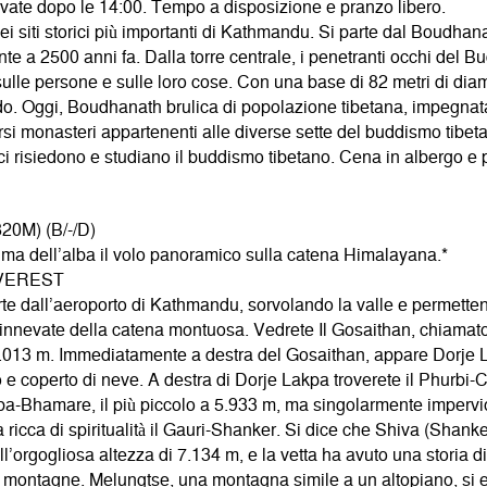
vate dopo le 14:00. Tempo a disposizione e pranzo libero.
ei siti storici più importanti di Kathmandu. Si parte dal Boudha
te a 2500 anni fa. Dalla torre centrale, i penetranti occhi del Bu
ulle persone e sulle loro cose. Con una base di 82 metri di diam
. Oggi, Boudhanath brulica di popolazione tibetana, impegnata 
i monasteri appartenenti alle diverse sette del buddismo tibetan
i risiedono e studiano il buddismo tibetano. Cena in albergo e
0M) (B/-/D)
ma dell’alba il volo panoramico sulla catena Himalayana.*
VEREST
parte dall’aeroporto di Kathmandu, sorvolando la valle e permet
 innevate della catena montuosa. Vedrete Il Gosaithan, chiama
 8.013 m. Immediatamente a destra del Gosaithan, appare Dorje
e coperto di neve. A destra di Dorje Lakpa troverete il Phurbi-
a-Bhamare, il più piccolo a 5.933 m, ma singolarmente impervio
ricca di spiritualità il Gauri-Shanker. Si dice che Shiva (Shanke
rgogliosa altezza di 7.134 m, e la vetta ha avuto una storia di ten
se montagne. Melungtse, una montagna simile a un altopiano, si 