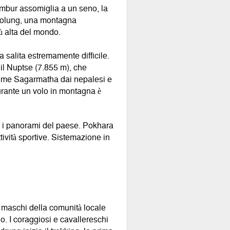
mbur assomiglia a un seno, la
aryolung, una montagna
ù alta del mondo.
salita estremamente difficile.
 il Nuptse (7.855 m), che
o come Sagarmatha dai nepalesi e
durante un volo in montagna è
ire i panorami del paese. Pokhara
tività sportive. Sistemazione in
i maschi della comunità locale
do. I coraggiosi e cavallereschi