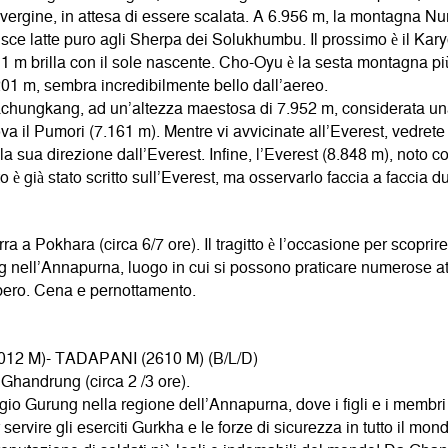
ergine, in attesa di essere scalata. A 6.956 m, la montagna Nu
nisce latte puro agli Sherpa dei Solukhumbu. Il prossimo è il K
 m brilla con il sole nascente. Cho-Oyu è la sesta montagna pi
01 m, sembra incredibilmente bello dall’aereo.
chungkang, ad un’altezza maestosa di 7.952 m, considerata una 
a il Pumori (7.161 m). Mentre vi avvicinate all’Everest, vedrete
la sua direzione dall’Everest. Infine, l’Everest (8.848 m), not
è già stato scritto sull’Everest, ma osservarlo faccia a faccia 
rra a Pokhara (circa 6/7 ore). Il tragitto è l’occasione per scopr
ing nell’Annapurna, luogo in cui si possono praticare numerose at
ibero. Cena e pernottamento.
 M)- TADAPANI (2610 M) (B/L/D)
Ghandrung (circa 2 /3 ore).
ggio Gurung nella regione dell’Annapurna, dove i figli e i membr
 servire gli eserciti Gurkha e le forze di sicurezza in tutto il mon