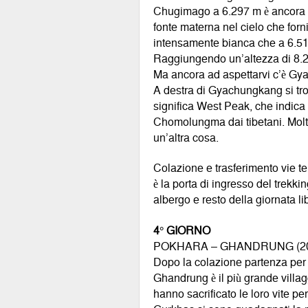
Chugimago a 6.297 m è ancora v
fonte materna nel cielo che for
intensamente bianca che a 6.511
Raggiungendo un’altezza di 8.2
Ma ancora ad aspettarvi c’è Gya
A destra di Gyachungkang si trov
significa West Peak, che indica 
Chomolungma dai tibetani. Molto 
un’altra cosa.
Colazione e trasferimento vie te
è la porta di ingresso del trekk
albergo e resto della giornata l
4° GIORNO
POKHARA – GHANDRUNG (2012
Dopo la colazione partenza per 
Ghandrung è il più grande villa
hanno sacrificato le loro vite per