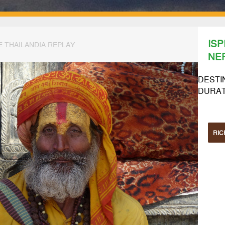
ISP
E THAILANDIA REPLAY
NE
DESTI
DURATA
RIC