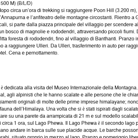
500 M) (B/L/D)
opo circa un’ora di trekking si raggiungere Poon Hill (3.200 m),
l’Annapurna e l’anfiteatro delle montagne circostanti. Rientro 
ocali, si parte dalla piazza principale del villaggio per scendere a
 un bosco di magnolie e rododendri, attraversando piccoli fiumi
tta foresta di rododendri, fino al villaggio di Banthanti. Pranzo i
o a raggiungere Ulleri. Da Ulleri, trasferimento in auto per rag
hotel. Cena e pernottamento.
a è dedicata alla visita del Museo Internazionale della Montag
, agli alpinisti che le hanno scalate e alle persone che le chia
amenti originali di molte delle prime imprese himalayane; nonché
a fauna dell’Himalaya. Una volta che si è stati ispirati dagli scalat
ntare su una parete da arrampicata di 21 m e sul modello scalabi
 di circa 1 ora, sul Lago Phewa. Il Lago Phewa è il secondo lago 
mano andare in barca sulle sue placide acque. Le barche posson
 Barahi, situato proprio in mezzo al lago. Pranzo e pomeriggio li