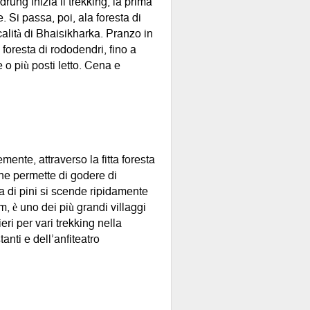
ung inizia il trekking, la prima
. Si passa, poi, ala foresta di
alità di Bhaisikharka. Pranzo in
 foresta di rododendri, fino a
o più posti letto. Cena e
mente, attraverso la fitta foresta
che permette di godere di
a di pini si scende ripidamente
m, è uno dei più grandi villaggi
ri per vari trekking nella
nti e dell’anfiteatro